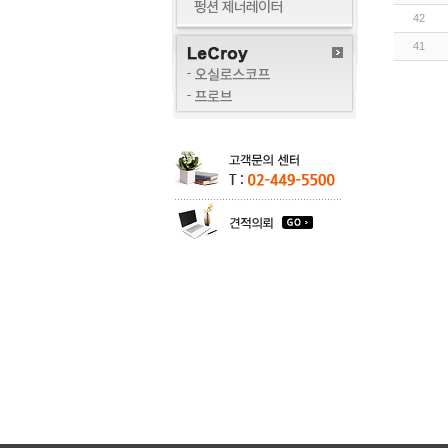
42
41