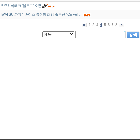
우주하이테크 '블로그' 오픈
IWATSU 파워디바이스 측정의 최강 솔루션 "CurveT…
4
1
2
3
5
6
7
8