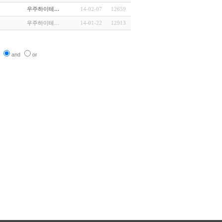
우주하이테…
14-02-07
12659
우주하이테…
14-01-22
12913
and
or