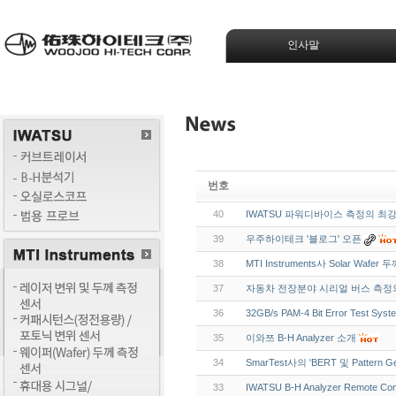
인사말
번호
40
IWATSU 파워디바이스 측정의 최강 
39
우주하이테크 '블로그' 오픈
38
MTI Instruments사 Solar Waf
37
자동차 전장분야 시리얼 버스 측정
36
32GB/s PAM-4 Bit Error Test Sy
35
이와쯔 B-H Analyzer 소개
34
SmarTest사의 'BERT 및 Pattern G
33
IWATSU B-H Analyzer Remote Co