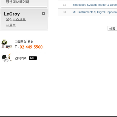
32
Embedded System Trigger & Decod
31
MTI Instruments사 Digital Capaci