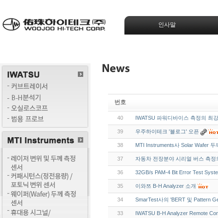
인사말
번호
40
IWATSU 파워디바이스 측정의 최강 
39
우주하이테크 '블로그' 오픈
38
MTI Instruments사 Solar Waf
37
자동차 전장분야 시리얼 버스 측정
36
32GB/s PAM-4 Bit Error Test Sy
35
이와쯔 B-H Analyzer 소개
34
SmarTest사의 'BERT 및 Pattern G
33
IWATSU B-H Analyzer Remote Co