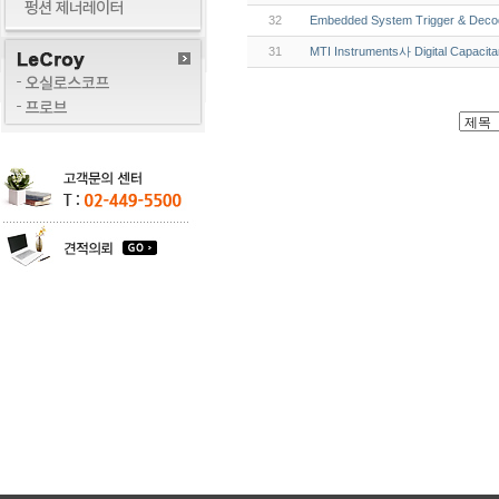
32
Embedded System Trigger & Decod
31
MTI Instruments사 Digital Capaci