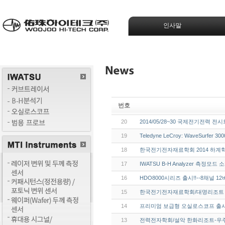
인사말
번호
20
2014/05/28~30 국제전기전력 
19
Teledyne LeCroy: WaveSurfer 300
18
한국전기전자재료학회 2014 하계학
17
IWATSU B-H Analyzer 측정모드 
16
HDO8000시리즈 출시!!--8채널 
15
한국전기전자재료학회/대명리조트 
14
프리미엄 보급형 오실로스코프 출시!(W
13
전력전자학회/설악 한화리조트-우