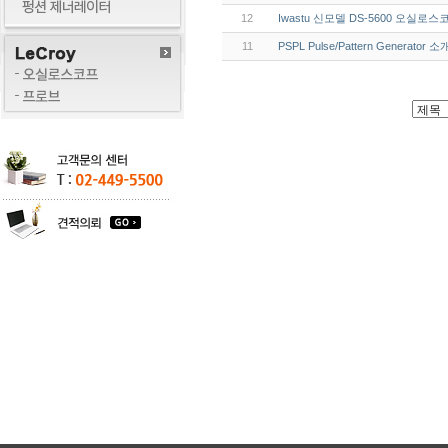
12
Iwastu 신모델 DS-5600 오실로
11
PSPL Pulse/Pattern Generator 소