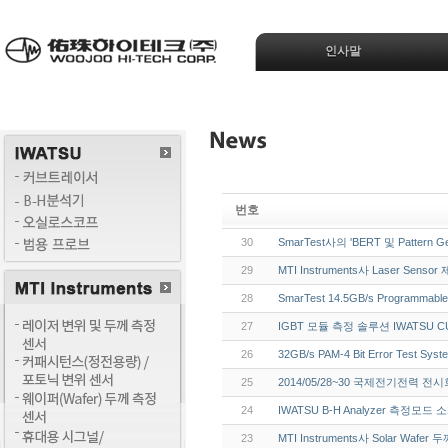
인사말
번호
30
SmarTest사의 'BERT 및 Pattern G
29
MTI Instruments사 Laser Sens
28
SmarTest 14.5GB/s Programmable
27
IGBT 모듈 측정 솔루션 IWATSU CUR
26
32GB/s PAM-4 Bit Error Test Sy
25
2014/05/28~30 국제전기전력 
24
IWATSU B-H Analyzer 측정모드 
23
MTI Instruments사 Solar Waf